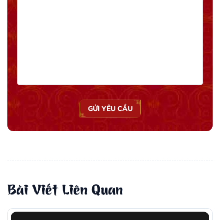
GỬI YÊU CẦU
Bài Viết Liên Quan