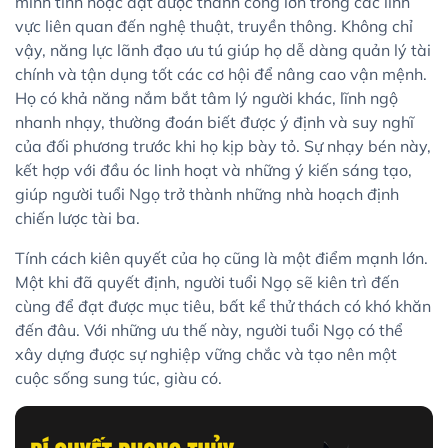
minh tinh hoặc đạt được thành công lớn trong các lĩnh
vực liên quan đến nghệ thuật, truyền thông. Không chỉ
vậy, năng lực lãnh đạo ưu tú giúp họ dễ dàng quản lý tài
chính và tận dụng tốt các cơ hội để nâng cao vận mệnh.
Họ có khả năng nắm bắt tâm lý người khác, lĩnh ngộ
nhanh nhạy, thường đoán biết được ý định và suy nghĩ
của đối phương trước khi họ kịp bày tỏ. Sự nhạy bén này,
kết hợp với đầu óc linh hoạt và những ý kiến sáng tạo,
giúp người tuổi Ngọ trở thành những nhà hoạch định
chiến lược tài ba.
Tính cách kiên quyết của họ cũng là một điểm mạnh lớn.
Một khi đã quyết định, người tuổi Ngọ sẽ kiên trì đến
cùng để đạt được mục tiêu, bất kể thử thách có khó khăn
đến đâu. Với những ưu thế này, người tuổi Ngọ có thể
xây dựng được sự nghiệp vững chắc và tạo nên một
cuộc sống sung túc, giàu có.