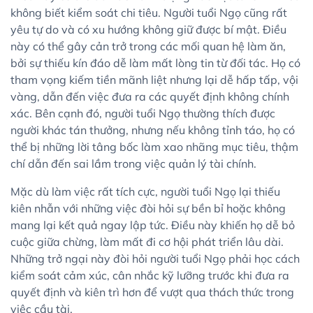
không biết kiểm soát chi tiêu.
Người tuổi Ngọ cũng rất
yêu tự do và có xu hướng không giữ được bí mật. Điều
này có thể gây cản trở trong các mối quan hệ làm ăn,
bởi sự thiếu kín đáo dễ làm mất lòng tin từ đối tác. Họ có
tham vọng kiếm tiền mãnh liệt nhưng lại dễ hấp tấp, vội
vàng, dẫn đến việc đưa ra các quyết định không chính
xác. Bên cạnh đó, người tuổi Ngọ thường thích được
người khác tán thưởng, nhưng nếu không tỉnh táo, họ có
thể bị những lời tâng bốc làm xao nhãng mục tiêu, thậm
chí dẫn đến sai lầm trong việc quản lý tài chính.
Mặc dù làm việc rất tích cực, người tuổi Ngọ lại thiếu
kiên nhẫn với những việc đòi hỏi sự bền bỉ hoặc không
mang lại kết quả ngay lập tức. Điều này khiến họ dễ bỏ
cuộc giữa chừng, làm mất đi cơ hội phát triển lâu dài.
Những trở ngại này đòi hỏi người tuổi Ngọ phải học cách
kiểm soát cảm xúc, cân nhắc kỹ lưỡng trước khi đưa ra
quyết định và kiên trì hơn để vượt qua thách thức trong
việc cầu tài.