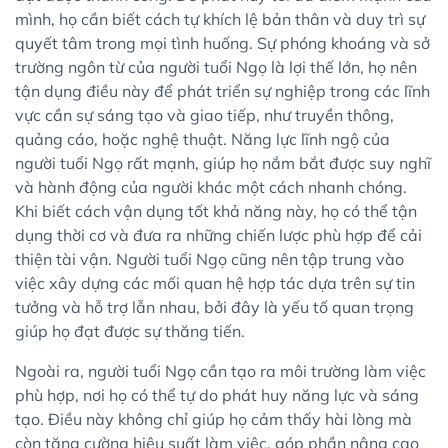
mình, họ cần biết cách tự khích lệ bản thân và duy trì sự
quyết tâm trong mọi tình huống. Sự phóng khoáng và sở
trường ngôn từ của người tuổi Ngọ là lợi thế lớn, họ nên
tận dụng điều này để phát triển sự nghiệp trong các lĩnh
vực cần sự sáng tạo và giao tiếp, như truyền thông,
quảng cáo, hoặc nghệ thuật. Năng lực lĩnh ngộ của
người tuổi Ngọ rất mạnh, giúp họ nắm bắt được suy nghĩ
và hành động của người khác một cách nhanh chóng.
Khi biết cách vận dụng tốt khả năng này, họ có thể tận
dụng thời cơ và đưa ra những chiến lược phù hợp để cải
thiện tài vận. Người tuổi Ngọ cũng nên tập trung vào
việc xây dựng các mối quan hệ hợp tác dựa trên sự tin
tưởng và hỗ trợ lẫn nhau, bởi đây là yếu tố quan trọng
giúp họ đạt được sự thăng tiến.
Ngoài ra, người tuổi Ngọ cần tạo ra môi trường làm việc
phù hợp, nơi họ có thể tự do phát huy năng lực và sáng
tạo. Điều này không chỉ giúp họ cảm thấy hài lòng mà
còn tăng cường hiệu suất làm việc, góp phần nâng cao