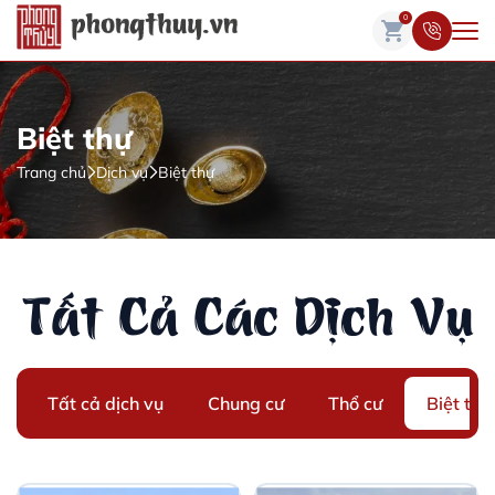
0
Biệt thự
Trang chủ
Dịch vụ
Biệt thự
Tất Cả Các Dịch Vụ
Tất cả dịch vụ
Chung cư
Thổ cư
Biệt thự