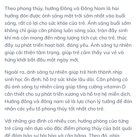
Theo phong thủy, hướng Đông và Đông Nam là hai
hướng đón được ánh sáng mặt trời sớm nhất vào buổi
sáng, rất có lợi cho sức khỏe của trẻ. Ánh sáng buổi sớm
không chỉ giúp căn phòng luôn sáng sủa, tràn đầy sinh
khí mà còn mang đến năng lượng tích cực cho trẻ, thúc
đẩy sự phát triển hoạt bát, đáng yêu. Ánh sáng tự nhiên
giúp cải thiện tâm trạng, giúp trẻ cảm thấy vui vẻ và
hứng khởi bắt đầu một ngày mới.
Ngoài ra, ánh sáng tự nhiên giúp trẻ hình thành nhịp
sinh học ổn định, hỗ trợ sức khỏe lâu dài. Căn phòng có
đủ ánh sáng tự nhiên cũng giúp tăng cường vitamin D
cần thiết cho sự phát triển xương và hỗ trợ hệ miễn dịch.
Hướng đông và đông nam sẽ là lựa chọn lý tưởng để đón
nhận các yếu tố phong thủy tốt nhất cho trẻ.
Với những gia đình có nhiều con, hướng phòng của từng
trẻ cũng nên dựa vào đặc điểm phong thủy của bát quái
để đảm bảo sự hài hòa và cân bằng. Theo đó, phía