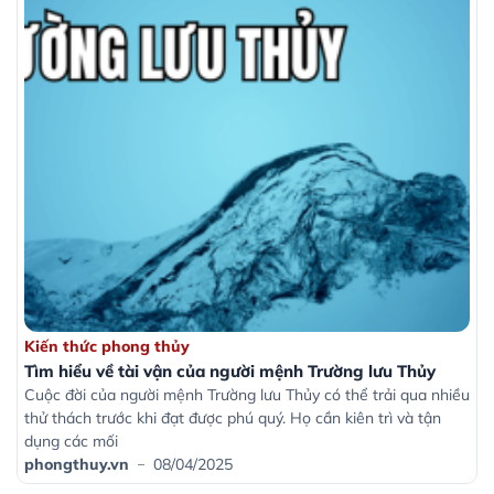
tài vận của người mệnh Trường lưu Thủy
Tìm hiểu về tài
ng thủy
Kiến thức phong
ài vận của người mệnh Trường lưu Thủy
Tìm hiểu về tài
ười mệnh Trường lưu Thủy có thể trải qua nhiều
Người mệnh Thiên 
 khi đạt được phú quý. Họ cần kiên trì và tận
vận tốt đẹp, nhưng
và cố
08/04/2025
phongthuy.vn