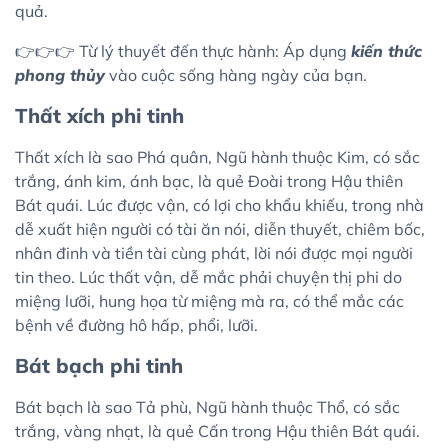
quả.
👉👉👉 Từ lý thuyết đến thực hành: Áp dụng
kiến thức
phong thủy
vào cuộc sống hàng ngày của bạn.
Thất xích phi tinh
Thất xích là sao Phá quân, Ngũ hành thuộc Kim, có sắc
trắng, ánh kim, ánh bạc, là quẻ Đoài trong Hậu thiên
Bát quái. Lúc được vận, có lợi cho khẩu khiếu, trong nhà
dễ xuất hiện người có tài ăn nói, diễn thuyết, chiêm bốc,
nhân đinh và tiền tài cùng phát, lời nói được mọi người
tin theo. Lúc thất vận, dễ mắc phải chuyện thị phi do
miệng lưỡi, hung họa từ miệng mà ra, có thể mắc các
bệnh về đường hô hấp, phổi, lưỡi.
Bát bạch phi tinh
Bát bạch là sao Tả phù, Ngũ hành thuộc Thổ, có sắc
trắng, vàng nhạt, là quẻ Cấn trong Hậu thiên Bát quái.