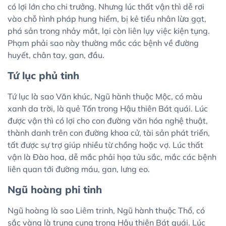
có lợi lớn cho chi trưởng. Nhưng lúc thất vận thì dễ rơi
vào chỗ hình pháp hung hiểm, bị kẻ tiểu nhân lừa gạt,
phá sản trong nhảy mắt, lại còn liên lụy việc kiện tụng.
Phạm phải sao này thường mắc các bệnh về đường
huyết, chân tay, gan, đầu.
Tứ lục phủ tinh
Tứ lục là sao Văn khúc, Ngũ hành thuộc Mộc, có màu
xanh da trời, là quẻ Tốn trong Hậu thiên Bát quái. Lúc
được vận thì có lợi cho con đường văn hóa nghệ thuật,
thành danh trên con đường khoa cử, tài sản phát triển,
tất được sự trợ giúp nhiều từ chồng hoặc vợ. Lúc thất
vận là Đào hoa, dễ mắc phải họa tửu sắc, mắc các bệnh
liên quan tới đường máu, gan, lưng eo.
Ngũ hoàng phi tinh
Ngũ hoàng là sao Liêm trinh, Ngũ hành thuộc Thổ, có
sắc vàng là trung cung trong Hậu thiên Bát quái. Lúc