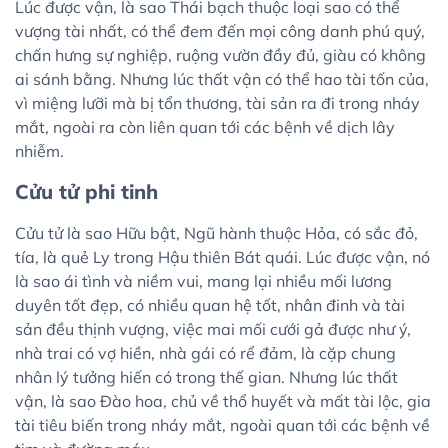
Lúc được vận, là sao Thái bạch thuộc loại sao có thể
vượng tài nhất, có thể đem đến mọi công danh phú quý,
chấn hưng sự nghiệp, ruộng vườn đầy đủ, giàu có không
ai sánh bằng. Nhưng lúc thất vận có thể hao tài tốn của,
vì miệng lưỡi mà bị tổn thương, tài sản ra đi trong nháy
mắt, ngoài ra còn liên quan tới các bệnh về dịch lây
nhiễm.
Cửu tử phi tinh
Cửu tử là sao Hữu bật, Ngũ hành thuộc Hỏa, có sắc đỏ,
tía, là quẻ Ly trong Hậu thiên Bát quái. Lúc được vận, nó
là sao ái tình và niềm vui, mang lại nhiều mối lương
duyên tốt đẹp, có nhiều quan hệ tốt, nhân đinh và tài
sản đều thịnh vượng, việc mai mối cưới gả được như ý,
nhà trai có vợ hiền, nhà gái có rể đảm, là cặp chung
nhân lý tưởng hiến có trong thế gian. Nhưng lúc thất
vận, là sao Đào hoa, chủ về thổ huyết và mất tài lộc, gia
tài tiêu biến trong nháy mắt, ngoài quan tới các bệnh về