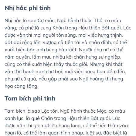
Nhị hắc phi tinh
Nhị hắc là sao Cự môn, Ngũ hành thuộc Thổ, có màu
vàng, cà phê là cung Khôn trong Hậu thiên Bát quái. Lúc
được vận thì mọi người tôn sùng, mọi việc hưng thịnh,
đất đai rộng lớn, vượng cả tiền tài và nhân đỉnh, có thể
xuất hiện bậc anh hùng hào kiệt. Người phụ nữ có thể
nắm quyền, lắm mưu nhiều kế, chấn hưng sự nghiệp,
cũng có thể xuất hiện thầy thuốc giỏi. Nhưng khi thất
vận thì thanh danh hư bại, mọi việc hung họa đều đến,
phụ nữ cô quả, nếu gặp phải sao Ngũ hoàng thì hung
họa càng tăng.
Tam bích phi tinh
Tam bích là sao Lộc tồn, Ngũ hành thuộc Mộc, có màu
xanh lục, là quẻ Chấn trong Hậu thiên Bát quái. Lúc
được vận thì gia nghiệp hưng long, có thể tiến thân vào
hoạn lộ, có thể làm quan hình pháp, luật sư, đặc biệt là