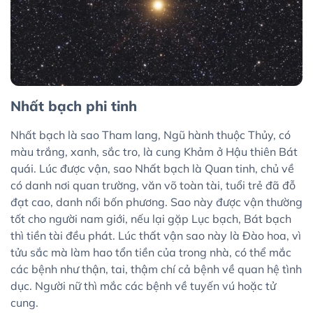
Nhất bạch phi tinh
Nhất bạch là sao Tham lang, Ngũ hành thuộc Thủy, có
màu trắng, xanh, sắc tro, là cung Khảm ở Hậu thiên Bát
quái. Lúc được vận, sao Nhất bạch là Quan tinh, chủ về
có danh nơi quan trường, văn võ toàn tài, tuổi trẻ đã đỗ
đạt cao, danh nổi bốn phương. Sao này được vận thường
tốt cho người nam giới, nếu lại gặp Lục bạch, Bát bạch
thì tiền tài đều phát. Lúc thất vận sao này là Đào hoa, vì
tửu sắc mà làm hao tổn tiền của trong nhà, có thể mắc
các bệnh như thận, tai, thậm chí cả bệnh về quan hệ tình
dục. Người nữ thì mắc các bệnh về tuyến vú hoặc tử
cung.