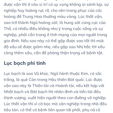
được vận thì ở vào vị trí có uy vọng không ai sánh kịp, sự
nghiệp huy hoàng rực rỡ, cho nên trang phục của các
hoàng đế Trung Hoa thường màu vàng. Lúc thất vận,
sao trở thành Ngũ hoàng sát, là hung sát cùng cực của
Thổ, có nhiều điều không như ý trong cuộc sống và sự
nghiệp, phải cẩn trọng ở tính mạng của mọi người trong
gia đình. Nếu sao này có thể gặp được sao tốt thì mức
độ xấu sẽ được giảm nhẹ, nếu gặp sao Nhị hắc thì xấu
càng thêm xấu, cần để phòng thận trọng về bệnh tật.
Lục bạch phi tinh
Lục bạch là sao Vũ khúc, Ngũ hành thuộc Kim, có sắc
trắng, là quẻ Càn trong Hậu thiên Bát quái. Lúc được
vận sao này là Thiên tài và Hoành tài, nếu kết hợp với
Nhất bạch và Bát bạch thì nhân đinh và tiền tài đều
thịnh vượng, xuất hiện người theo con đường võ nghiệp.
Lúc thất vận thì vì cờ bạc mà sản nghiệp trong nhà đều
tiêu tán, có thể có bệnh liên quan tới phổi, phụ nữ cô