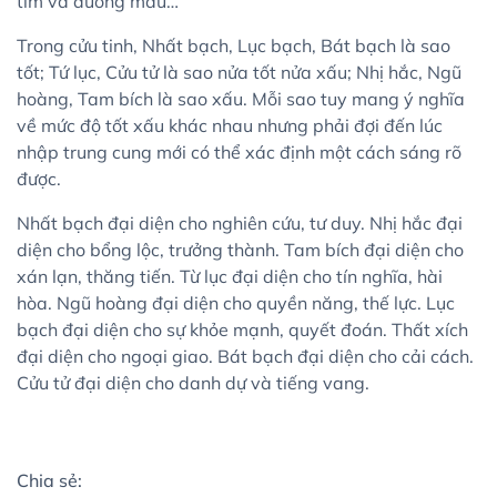
tim và đường máu…
Trong cửu tinh, Nhất bạch, Lục bạch, Bát bạch là sao
tốt; Tứ lục, Cửu tử là sao nửa tốt nửa xấu; Nhị hắc, Ngũ
hoàng, Tam bích là sao xấu. Mỗi sao tuy mang ý nghĩa
về mức độ tốt xấu khác nhau nhưng phải đợi đến lúc
nhập trung cung mới có thể xác định một cách sáng rõ
được.
Nhất bạch đại diện cho nghiên cứu, tư duy. Nhị hắc đại
diện cho bổng lộc, trưởng thành. Tam bích đại diện cho
xán lạn, thăng tiến. Từ lục đại diện cho tín nghĩa, hài
hòa. Ngũ hoàng đại diện cho quyền năng, thế lực. Lục
bạch đại diện cho sự khỏe mạnh, quyết đoán. Thất xích
đại diện cho ngoại giao. Bát bạch đại diện cho cải cách.
Cửu tử đại diện cho danh dự và tiếng vang.
Chia sẻ: