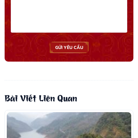
GỬI YÊU CẦU
Bài Viết Liên Quan