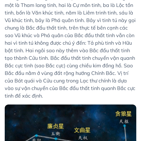
một là Tham lang tinh, hai là Cự môn tinh, ba là Lộc tồn
tinh, bốn là Văn khúc tinh, năm là Liêm trinh tinh, sáu là
Vũ khúc tinh, bảy là Phá quân tinh. Bảy vì tinh tú này gọi
chung là Bắc đẩu thất tinh, trên thực tế bên cạnh các
sao Vũ khúc và Phá quân của Bắc đẩu thất tinh vẫn còn
hai vì tinh tú không được chú ý đến: Tả phù tinh và Hữu
bật tinh. Hai ngôi sao này thêm vào Bắc đẩu thất tinh
tạo thành Cửu tinh. Bắc đẩu thất tinh chuyển vận quanh
Bắc cực tinh (sao Bắc cực) cùng chiều kim đồng hồ. Sao
Bắc đẩu nằm ở vùng đất rộng hướng Chính Bắc. Vị trí
của Bát quái và Cửu cung trong Lạc thư chính là dựa
vào sự vận chuyển của Bắc đẩu thất tinh quanh Bắc cực
tinh để xác định.