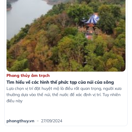
hiểu về các hình thế phức tạp của núi của sông
Tìm hiể
g thủy âm trạch
Phong t
iểu về các hình thế phức tạp của núi của sông
Tìm hiể
họn vị trí đặt huyệt mộ là điều rất quan trọng, người xưa
Người xư
g dựa vào thế núi, thế nước để xác định vị trí. Tuy nhiên
nhất cần
này
dòng ch
gthuy.vn
27/09/2024
phongt