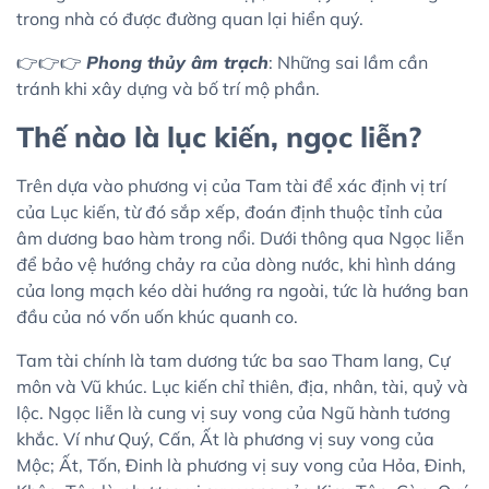
trong nhà có được đường quan lại hiển quý.
👉👉👉
Phong thủy âm trạch
: Những sai lầm cần
tránh khi xây dựng và bố trí mộ phần.
Thế nào là lục kiến, ngọc liễn?
Trên dựa vào phương vị của Tam tài để xác định vị trí
của Lục kiến, từ đó sắp xếp, đoán định thuộc tỉnh của
âm dương bao hàm trong nổi. Dưới thông qua Ngọc liễn
để bảo vệ hướng chảy ra của dòng nước, khi hình dáng
của long mạch kéo dài hướng ra ngoài, tức là hướng ban
đầu của nó vốn uốn khúc quanh co.
Tam tài chính là tam dương tức ba sao Tham lang, Cự
môn và Vũ khúc. Lục kiến chỉ thiên, địa, nhân, tài, quỷ và
lộc. Ngọc liễn là cung vị suy vong của Ngũ hành tương
khắc. Ví như Quý, Cấn, Ất là phương vị suy vong của
Mộc; Ất, Tốn, Đinh là phương vị suy vong của Hỏa, Đinh,