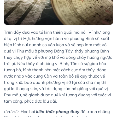
Trên đây dựa vào tứ kinh thiên quái mà nói. Ví như long
ở tại vị trí Hợi, hướng vận hành về phương Bính sẽ xuất
hiện hình núi quanh co uốn lượn và sẽ hợp làm một với
quẻ vị Phụ mẫu ở phương Đông Tây, thấy phương Bính
thủy chạy hợp về với mộ khố và dòng chảy hướng ngược
trở lại. Nếu thấy ở phương vị Bính, Tốn có sự giao hòa
tương hỗ, hình thành nên một cách cục âm thủy, dòng
nước nhập vào cung Càn và toàn bộ sẽ quy thuộc về
trong khố, bao quanh phương vị sở tại của cha mẹ thì
gọi là thượng sơn, và tác dụng của nó giống với quẻ vị
Phụ mẫu, sẽ giành được quý khí tương đương với tước vị
tam công, phúc đức lâu dài.
👉👉👉 Học hỏi
kiến thức phong thủy
để tránh những