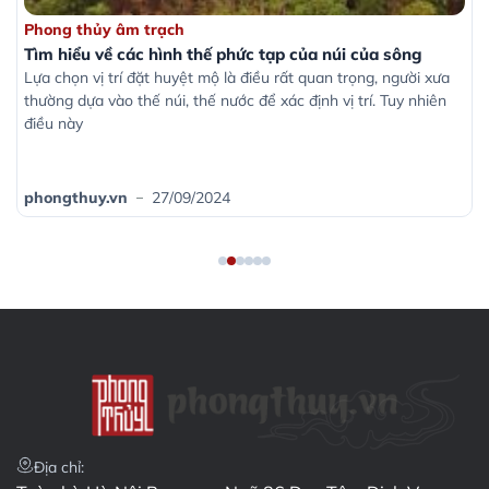
 về các hình thế phức tạp của núi của sông
Cách xác đ
hủy âm trạch
Phong thủy
 về các hình thế phức tạp của núi của sông
Cách xác đ
vị trí đặt huyệt mộ là điều rất quan trọng, người xưa
Khi tiến hàn
a vào thế núi, thế nước để xác định vị trí. Tuy nhiên
việc xác đị
nữa cũng
uy.vn
27/09/2024
phongthuy
Địa chỉ: