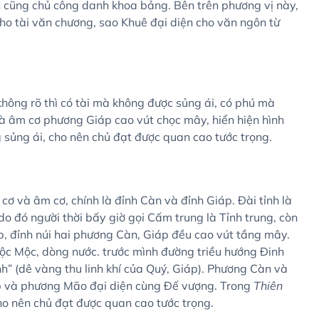
n cũng chủ công danh khoa bảng. Bên trên phương vị này,
cho tài văn chương, sao Khuê đại diện cho văn ngôn từ
không rõ thì có tài mà không được sủng ái, có phú mà
à âm cơ phương Giáp cao vút chọc mây, hiển hiện hình
 sủng ái, cho nên chủ đạt được quan cao tước trọng.
 và âm cơ, chính là đỉnh Càn và đỉnh Giáp. Đài tỉnh là
do đó người thời bấy giờ gọi Cấm trung là Tỉnh trung, còn
ẹp, đỉnh núi hai phương Càn, Giáp đều cao vút tầng mây.
ộc Mộc, dòng nước. trước mình đường triều hướng Đinh
nh” (dê vàng thu linh khí của Quý, Giáp). Phương Càn và
áp và phương Mão đại diện cùng Đế vượng. Trong
Thiên
ho nên chủ đạt được quan cao tước trọng.