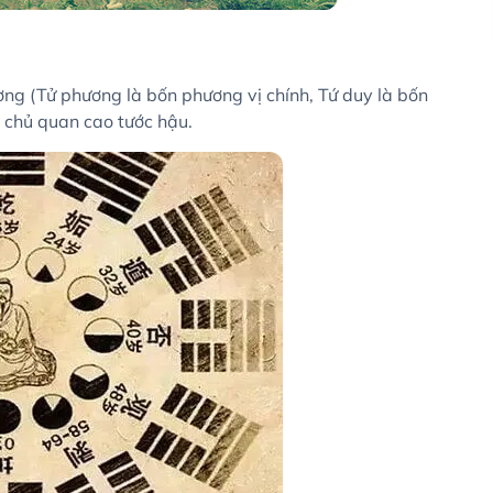
ơng (Tử phương là bốn phương vị chính, Tứ duy là bốn
ẽ chủ quan cao tước hậu.