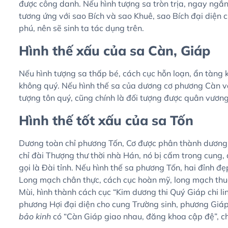
được công danh. Nếu hình tượng sa tròn trịa, ngay ngắ
tương ứng với sao Bích và sao Khuê, sao Bích đại diện 
phú, nên sẽ sinh ta tác dụng trên.
Hình thế xấu của sa Càn, Giáp
Nếu hình tượng sa thấp bé, cách cục hỗn loạn, ẩn tàng 
không quý. Nếu hình thế sa của dương cơ phương Càn v
tượng tôn quý, cũng chính là đối tượng được quân vương
Hình thế tốt xấu của sa Tốn
Dương toàn chỉ phương Tốn, Cơ được phân thành dương cơ
chỉ đài Thượng thư thời nhà Hán, nó bị cấm trong cung, 
gọi là Đài tỉnh. Nếu hình thế sa phương Tốn, hai đỉnh đ
Long mạch chân thực, cách cục hoàn mỹ, long mạch thu
Mùi, hình thành cách cục “Kim dương thi Quý Giáp chi li
phương Hợi đại diện cho cung Trường sinh, phương Gi
bảo kinh
có “Càn Giáp giao nhau, đăng khoa cập đệ”, c