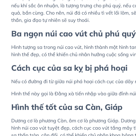
nếu khí sắc ôn nhuận, là tượng trưng cho phú quý, nếu 
quả, bần cùng. Cho nên, núi đá có nhiều tì vết lồi lõm, 
thần, gia đạo tự nhiên sẽ suy thoái.
Ba ngọn núi cao vút chủ phú quý
Hình tượng sa trong núi cao vút, hình thành một hình tam
hình thế đẹp, có thể khiến chủ nhân hưởng cuộc sống vi
Cách cục của sa kỵ bị phá hoại
Nếu có đường đi từ giữa núi phá hoại cách cục của dãy nú
Hình thế này gọi là Đằng xà tiến nhập vào giữa đỉnh nú
Hình thế tốt của sa Càn, Giáp
Dương cơ là phương Càn, âm cơ là phương Giáp. Dương
hình núi cao vút tuyệt đẹp, cách cục cao vút tầng mây t
sa thấp tròn, cân đối, có thể khiến chủ nhân khoa bảng 