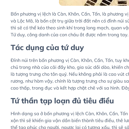
Bốn phương vị lệch là Càn, Khôn, Cấn, Tốn, là phương v
và Lộc Mã, là bốn cột trụ giữa trời đất nên có đỉnh núi 
thì sẽ có thể kéo theo sinh khí trong long mạch, quan vận
Tứ duy, công danh của con cháu ắt được nắm trong tay.
Tác dụng của tứ duy
Đỉnh núi trên bốn phương vị Càn, Khôn, Cấn, Tốn, tuy k
chủ trong nhà của cải đầy kho, gia súc dồi dào, khiến 
là tượng trưng cho tôn quý. Nếu không phải là cao vút ch
rương, như hòm vậy, chính là tượng trưng cho sự giàu s
cao thấp, trong đục và kết hợp chặt chẽ với sa hình. Đâ
Tứ thần tạp loạn đủ tiêu điều
Hình dạng sa ở bốn phương vị lệch Càn, Khôn, Cấn, Tốn 
xộn thì sẽ khiến gia vận dần biến thành tiêu điều, thê lư
thể tạo phúc cho người, ngược lại có tượng xấu, thì sẽ 