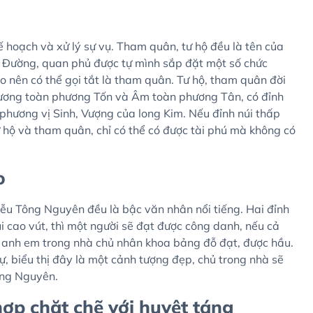
kế hoạch và xử lý sự vụ. Tham quân, tư hộ đều là tên của
à Đường, quan phủ được tự mình sắp đặt một số chức
 nên có thể gọi tắt là tham quân. Tư hộ, tham quân đời
Dương toàn phương Tốn và Âm toàn phương Tân, có đỉnh
là phương vị Sinh, Vượng của long Kim. Nếu đỉnh núi thấp
ư hộ và tham quân, chỉ có thể có được tài phú mà không có
o
ễu Tông Nguyên đều là bậc văn nhân nổi tiếng. Hai đỉnh
i cao vút, thì một người sẽ đạt được công danh, nếu cả
ai anh em trong nhà chủ nhân khoa bảng đỗ đạt, được hầu.
ự, biểu thị đây là một cảnh tượng đẹp, chủ trong nhà sẽ
ông Nguyên.
hợp chặt chẽ với huyệt táng