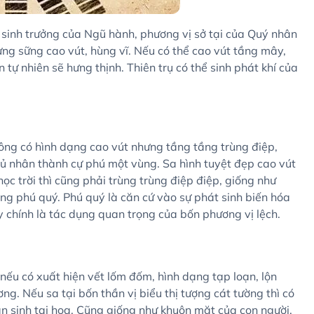
ị sinh trưởng của Ngũ hành, phương vị sở tại của Quý nhân
sừng sững cao vút, hùng vĩ. Nếu có thể cao vút tầng mây,
 tự nhiên sẽ hưng thịnh. Thiên trụ có thể sinh phát khí của
hông có hình dạng cao vút nhưng tầng tầng trùng điệp,
chủ nhân thành cự phú một vùng. Sa hình tuyệt đẹp cao vút
ọc trời thì cũng phải trùng trùng điệp điệp, giống như
ang phú quý. Phú quý là căn cứ vào sự phát sinh biến hóa
y chính là tác dụng quan trọng của bốn phương vị lệch.
nếu có xuất hiện vết lốm đốm, hình dạng tạp loạn, lộn
ơng. Nếu sa tại bốn thần vị biểu thị tượng cát tường thì có
sản sinh tai họa. Cũng giống như khuôn mặt của con người,