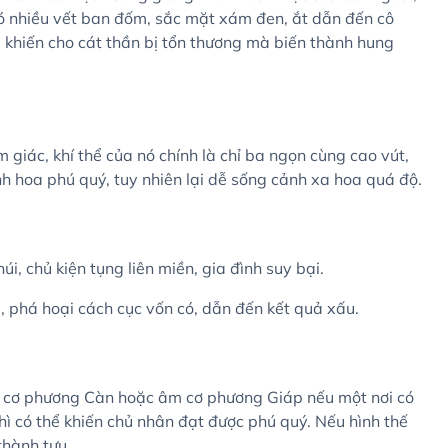
có nhiều vết ban đốm, sắc mặt xám đen, ắt dẫn đến cô
sẽ khiến cho cát thần bị tổn thương mà biến thành hung
 giác, khí thể của nó chính là chỉ ba ngọn cùng cao vút,
nh hoa phú quý, tuy nhiên lại dễ sống cảnh xa hoa quá độ.
i, chủ kiện tụng liên miền, gia đình suy bại.
i, phá hoại cách cục vốn có, dẫn đến kết quả xấu.
 cơ phương Càn hoặc âm cơ phương Giáp nếu một nơi có
hì có thể khiến chủ nhân đạt được phú quý. Nếu hình thế
thành tựu.