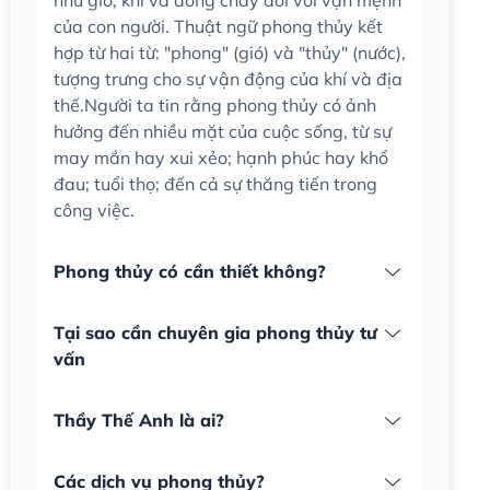
như gió, khí và dòng chảy đối với vận mệnh
của con người. Thuật ngữ phong thủy kết
hợp từ hai từ: "phong" (gió) và "thủy" (nước),
tượng trưng cho sự vận động của khí và địa
thế.Người ta tin rằng phong thủy có ảnh
hưởng đến nhiều mặt của cuộc sống, từ sự
may mắn hay xui xẻo; hạnh phúc hay khổ
đau; tuổi thọ; đến cả sự thăng tiến trong
công việc.
Phong thủy có cần thiết không?
Tại sao cần chuyên gia phong thủy tư
vấn
Thầy Thế Anh là ai?
Các dịch vụ phong thủy?