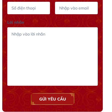
Lời nhắn
GỬI YÊU CẦU