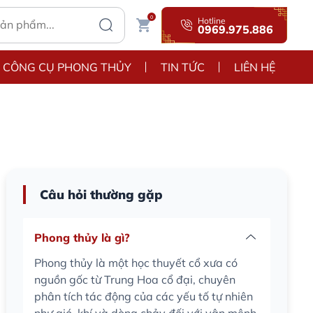
0
Hotline
0969.975.886
CÔNG CỤ PHONG THỦY
TIN TỨC
LIÊN HỆ
Câu hỏi thường gặp
Phong thủy là gì?
Phong thủy là một học thuyết cổ xưa có
nguồn gốc từ Trung Hoa cổ đại, chuyên
phân tích tác động của các yếu tố tự nhiên