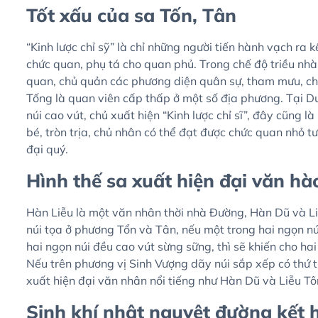
Tốt xấu của sa Tốn, Tân
“Kinh lược chỉ sỹ” là chỉ những người tiến hành vạch ra 
chức quan, phụ tá cho quan phủ. Trong chế độ triều nh
quan, chủ quản các phương diện quân sự, tham mưu, cho
Tống là quan viên cấp thấp ở một số địa phương. Tại 
núi cao vút, chủ xuất hiện “Kinh lược chỉ sĩ”, đây cũng 
bé, tròn trịa, chủ nhân có thể đạt được chức quan nhỏ t
đại quý.
Hình thế sa xuất hiện đại văn hà
Hàn Liễu là một văn nhân thời nhà Đường, Hàn Dũ và Li
núi tọa ở phương Tổn và Tân, nếu một trong hai ngọn nú
hai ngọn núi đều cao vút sừng sững, thì sẽ khiến cho h
Nếu trên phương vị Sinh Vượng dãy núi sắp xếp có thứ t
xuất hiện đại văn nhân nổi tiếng như Hàn Dũ và Liễu T
Sinh khí nhật nguyệt đường kết 